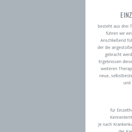
EIN
besteht aus drei 
führen wir ei
Anschließend fol
der die angestoß
gebracht werd
Ergebnissen diese
weiteren Therapie
neue, selbstbes
und 
für Einzelt
Kennenlern
Je nach Krankenk
der Ka