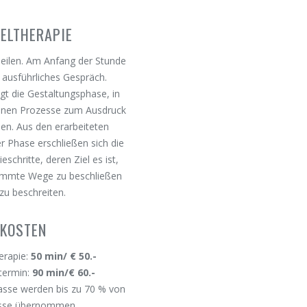
ZELTHERAPIE
Teilen. Am Anfang der Stunde
n ausführliches Gespräch.
gt die Gestaltungsphase, in
enen Prozesse zum Ausdruck
en. Aus den erarbeiteten
r Phase erschließen sich die
schritte, deren Ziel es ist,
timmte Wege zu beschließen
zu beschreiten.
KOSTEN
herapie:
50 min/ € 50.-
termin:
90 min/€ 60.-
asse werden bis zu 70 % von
sse übernommen.