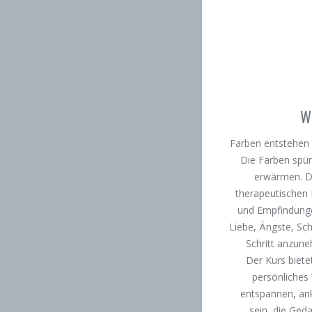
W
Farben entstehen l
Die Farben spür
erwärmen. De
therapeutischen 
und Empfindunge
Liebe, Ängste, Sch
Schritt anzun
Der Kurs biete
persönliches
entspannen, an
sein, die Geda